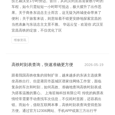
技艺裁汰至1小时傍边。昔日，从武汉到宜昌需要数小时的
车程，如今只需短短一小时即可抵达，极大擢升了出作恶
果。关于商务东说念主士而言，这无疑为跨城使命带来了
便利；关于旅客来说，则意味着不错更安静地探索宜昌的
当然表象与东说念主文景不雅。 华远云玺 - 欢迎你 武汉至
宜昌高铁的绽放，不仅优化了区
维修资讯
高铁时刻表查询，快速准确更方便
2026-05-19
跟着我国高铁收集的箝制扩张，越来越多的东谈主选拔乘
坐高铁出行。但是莆田市荔城区谱家佳网络工作室，面临
复杂的车次和时刻，如何高效、准确地查询高铁时刻表成
为搭客温雅的重心。 上海笙翰科技有限公司 传统的购票表
情经常需要手动查找车次信息，不仅耗时贫困，还容易出
错。而如今，借助互联网本事，高铁时刻表查询变得愈加
方便。通过官方12306网站、手机APP或第三方出行平