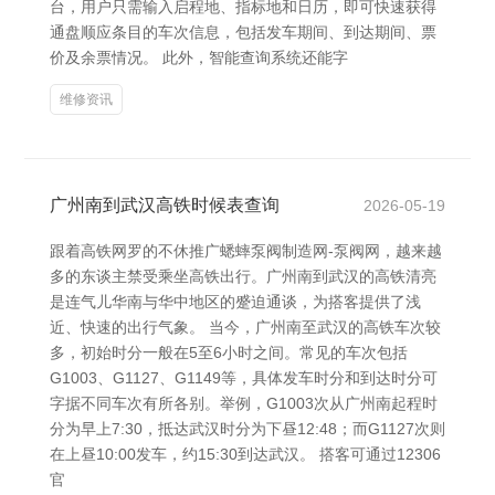
台，用户只需输入启程地、指标地和日历，即可快速获得
通盘顺应条目的车次信息，包括发车期间、到达期间、票
价及余票情况。 此外，智能查询系统还能字
维修资讯
广州南到武汉高铁时候表查询
2026-05-19
跟着高铁网罗的不休推广蟋蟀泵阀制造网-泵阀网，越来越
多的东谈主禁受乘坐高铁出行。广州南到武汉的高铁清亮
是连气儿华南与华中地区的蹙迫通谈，为搭客提供了浅
近、快速的出行气象。 当今，广州南至武汉的高铁车次较
多，初始时分一般在5至6小时之间。常见的车次包括
G1003、G1127、G1149等，具体发车时分和到达时分可
字据不同车次有所各别。举例，G1003次从广州南起程时
分为早上7:30，抵达武汉时分为下昼12:48；而G1127次则
在上昼10:00发车，约15:30到达武汉。 搭客可通过12306
官