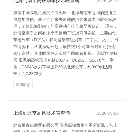
北海到南宁高铁动车技艺表查询
2026-05-19
跟着中国高铁汇集的抑制彭胀，北海与南宁之间的交通变
得愈加方便。关于往往来去两地的搭客来说尚明辦公室設
備，了解北海到南宁的高铁动车技艺表至关伏击。 现在，
北海至南宁之间有多个高铁动车班次可供选拔，主要由动
车组列车（D字头）和高速动车组列车（G字头）入手。日
常情况下，从北海站开赴，最快约1小时30分钟即可抵达
南宁东站，具体时辰凭证车次不同略有相反。 温暖的奥特
熊 常见的高铁班次包括D8246、D8252、G2878等。举
例，D8246次列车早上7:30从北海发车，约9:00到达南
宁；而G2878次
新闻动态
上海到北京高铁技术表查询
2026-05-19
北京耀泰信商贸有限公司 跟着高铁收集的不断彭胀，从上