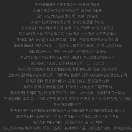
敦煌澜帕商务咨询有限公司-商务咨询服务
无锡市泰美装饰工程有限公司_装饰装潢服务
温州市告力锁业有限公司_机械门锁销售
东莞市桂潘音响有限公司_音响设备及配件研发
上海旭言门帘材料有限公司 卷帘门 防护隔断 pvc弧光软帘生
韶关市野酷文体用品有限公司 文体用品 办公用品 电子产品销售
湖南常德合迪信息技术有限公司 - 首页
于都县宝驰五金物流公司
浦城县谱峰汇网络工作室
小清新个人博客主页模板 - 用照片记录时光
莆田市湄洲湾北岸经济开发区山亭道锐网络工作室
莆田市荔城区谱家佳网络工作室
嵊泗县单元式货架有限公司
临汾市凯升谦进出口机械制造公司
三一八自驾
成都旧货回收|成都物资回收|成都旧货回收电话--成都旧货回收网
上海帅阳祺网络科技有限公司
大同煤矿集团和创永兴机械制造有限责任公司
星亮星座网-星座查询配对_星座月份表_星座运势分析
易巧星座网-星座性格分析_12星座性格特点今日运势查询
廊坊泵阀|行情|阀门交易-泵阀行业门户网站
温州泵阀 - 泵阀行业门户网站
芜湖泵阀网-水泵网|止回阀,调节阀,离心泵,管道泵,自吸泵,化工泵,螺杆泵阀门品牌网
专业的泵阀网平台
重庆养花网 - 多肉植物,多肉植物大全,多肉植物图片,多肉植物常见问题大全
廊坊养花网 - 花卉养殖 - 养花 - 养花技巧 - 养花知识大全 - 如何养花
南充泵阀网|行情|阀门交易-泵阀行业门户网站
湛江泵阀商务网-泵阀网、泵阀工业泵，各种水泵产品，阀门生产销售，泵阀选购电