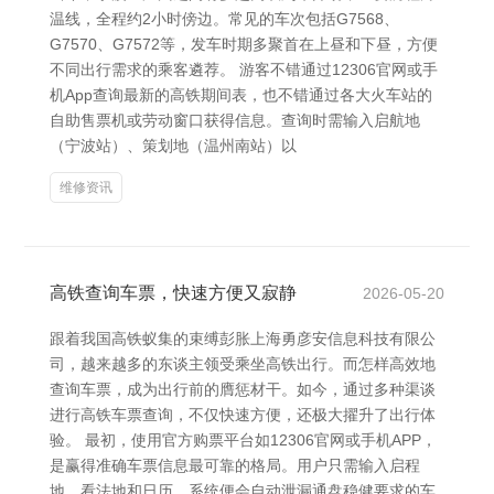
温线，全程约2小时傍边。常见的车次包括G7568、
G7570、G7572等，发车时期多聚首在上昼和下昼，方便
不同出行需求的乘客遴荐。 游客不错通过12306官网或手
机App查询最新的高铁期间表，也不错通过各大火车站的
自助售票机或劳动窗口获得信息。查询时需输入启航地
（宁波站）、策划地（温州南站）以
维修资讯
高铁查询车票，快速方便又寂静
2026-05-20
跟着我国高铁蚁集的束缚彭胀上海勇彦安信息科技有限公
司，越来越多的东谈主领受乘坐高铁出行。而怎样高效地
查询车票，成为出行前的膺惩材干。如今，通过多种渠谈
进行高铁车票查询，不仅快速方便，还极大擢升了出行体
验。 最初，使用官方购票平台如12306官网或手机APP，
是赢得准确车票信息最可靠的格局。用户只需输入启程
地、看法地和日历，系统便会自动泄漏通盘稳健要求的车