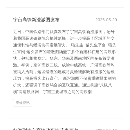
宇宙高铁新澄澈图发布
2026-05-20
近日，中国铁路部门认真发布了宇宙高铁新澄澈图，记号
着我国高速铁路鸠合执续彭胀，进一步提高了区域间的交
通便利性与经济协同发展智力。 猫先生_猫先生平台_猫先
生官网 这次发布的澄澈图涵盖了多个新建和在建的高铁形
状，包括相接华北、华东、华南及西南地区的多条首要澄
澈。举例，京沪高铁二线、成渝中线高铁、广湛高铁等均
被纳入洽商，这些澄澈的建成将灵验缓解既有澄澈的运载
压力，提高搭客出行遵守。 新澄澈图不仅贵重障翳限制的
扩大，还强调了高铁鸠合的互联互通。通过构建“八纵八
横”高速铁路网，宇宙主要城市之间的高铁剖
维修资讯