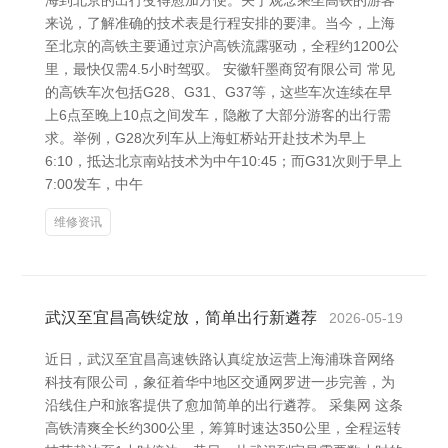
海到北京的出行变得愈加方便。关于观念乘坐高铁的游客
来说，了解准确的技术表是行程安排的要津。当今，上海
至北京的高铁主要通过京沪高铁流露驱动，全程约1200公
里，最快仅需4.5小时驾驭。 安徽轩墨商贸有限公司 常见
的高铁车次包括G28、G31、G37等，这些车次连续在早
上6点至晚上10点之间发车，隐敝了大部分游客的出行需
求。举例，G28次列车从上海虹桥站开赴技术为早上
6:10，抵达北京南站技术为中午10:45；而G31次则于早上
7:00发车，中午
维修资讯
武汉至宜昌高铁绽放，简单出行新遴荐
2026-05-19
近日，武汉至宜昌高速铁路认真绽放运营上海浦珠音网络
科技有限公司，象征着华中地区交通网罗进一步完善，为
沿线住户和旅客提供了愈加简单的出行遴荐。 采集网 这条
高铁清爽全长约300公里，筹算时速达350公里，全程运转