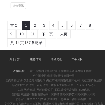
维修资讯
首页
1
2
3
4
5
6
7
8
9
10
11
下一页
末页
共
14
页
137
条记录
关于我们
服务指南
维修资讯
二手回收
友情链接：
莆田市湄洲湾北岸经济开发区山亭道锐网络工作室
哈尔滨华纳视听科技开发有限公司
国内货物运输代理|道路货物运输|兴仁市福莱慈物流有限公司
镇江塑料营运部
劳动保护用品销售、箱包销售、建筑装饰材料销售、丹东朱蓬贸易有
武汉网站策划_网站建设公司_网站建设开发制作_seo优化
察隅县鸣建建材销售有限公司
黄梅招聘网-黄梅英才网-黄梅人才网
纺织品、服装生产销售及洗涤服务、息县赢一德制衣有限公司
吴中区光福布老大窗帘加工场
温州市鸿昌机械制造有限公司-期待与您合作共赢