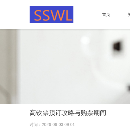
首页
高铁票预订攻略与购票期间
时间：2026-06-03 09:01