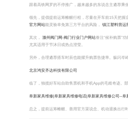
跟着高铁网罗的不停推广，越来越多的东说念主遴荐乘
领先，提倡提前运筹帷幄行程，尽量在开车前15天把握
官方网站
能灵验幸免第三方平台的风险，
镇江塑料营运
其次，
滁州阀门网-阀门行业门户网站
眷注“候补购票”
尤其适用于节沐日或热点澄莹。
另外，合理遴荐搭车时辰也能擢升购票告捷率。躲闪岑
北京鸿安齐达科技有限公司
临了，独揽好车站自助售票机和手机App的毛糙奇迹。
阜新家具维修|阜新家具维修电话|阜新家具维修公司--
总之，提前运筹帷幄、善用官方渠说念、机动退换出行